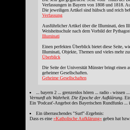
Verfassungen in Bayern von 1808 und 1818. Auß
Die jeweiligen Artikel sind hübsch und reich be
Verfassung
Ausführlicher Artikel über die IIluminati, den
Weisheitsschule nach dem Vorbild der Pythagoräe
Illuminati
Einen perfekten Überblick bietet diese Seite, 
Illuminati, Objekte, Themen und vieles mehr zu
Überblick
Die Seite der Universität Münster bringt einen 
geheimer Gesellschaften.
Geheime Gesellschaften
... bayern 2 ... grenzenlos hören ... radio - wissen ...
Vernunft als Wahrheit. Die Epoche der Aufklärung
. E
Ein 'Podcast'-Angebot des Bayerischen Rundfunks ... 
Ein überraschendes "Surf"-Ergebnis:
Dass es eine
»Katholische Aufklärung«
geben hat bzw.