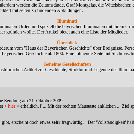
erdem werden die Zeitumstände, Graf Montgelas, die Wittelsbacher, d
bildert mit selten zu findenden Abbildungen.
Illuminati
 Illuminaten-Orden und speziell die bayrischen Illuminaten mit ihrem G
r gründen wollte. Der Artikel bietet auch eine Liste der Mitglieder.
Überblick
wiederum vom "Haus der Bayerischen Geschichte" über Ereignisse, Pers
r bayerischen Geschichte ab 1800. Eine lohnende Seite mit Suchmaschin
Geheime Gesellschaften
ausführlichen Artikel zur Geschichte, Struktur und Legende des Illumi
ine Sendung am 21. Oktober 2009.
ist >
hier
< erhältlich. [ ... Mit der rechten Maustaste anklicken ... Ziel sp
 gibt, erscheint doch etwas
sehr
fragwürdig. - Der 'Vollständigkeit' hal