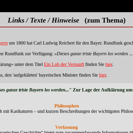
Links / Texte / Hinweise
(zum Thema)
yern
um 1800 hat Carl Ludwig Reichert für den Bayer. Rundfunk gesc
ische Rundfunk zur Verfügung:
»Dieses ganze triste Bayern los werden ..
ärung« unter dem Titel
Ein Lob der Vernunft
finden Sie
hier
.
, den 'aufgeklärten' bayerischen Minister finden Sie
hier
.
es ganze triste Bayern los werden..."
Zur Lage der Aufklärung um
Philosophen
ich mit Karikaturen – und kurzen Beschreibungen der wichtigsten Philo
Verfassung
Bayerischen Geschichte" bietet gute zusammenfassende Informationen ü