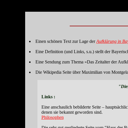
Einen schönen Text zur Lage der
Aufklärung in Ba
Eine Definition (und Links, s.u.) stellt der Bayer
Eine Sendung zum Thema »Das Zeitalter der Aufkl
Die Wikipedia Seite über Maximilian von Montgelas
"Dies
Links :
Eine anschaulich bebilderte Seite – hauptsächl
denen sie bekannt geworden sind.
Philosophen
Die sehr gut gegliederte Seite vom "Haus der 